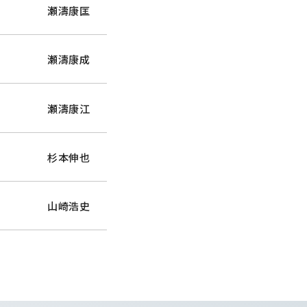
瀬濤康匡
瀬濤康成
瀬濤康江
杉本伸也
山崎浩史