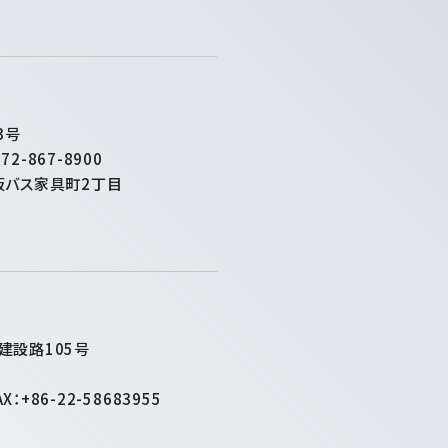
3号
72-867-8900
阪バス家具町2丁目
建設路105号
AX：+86-22-58683955